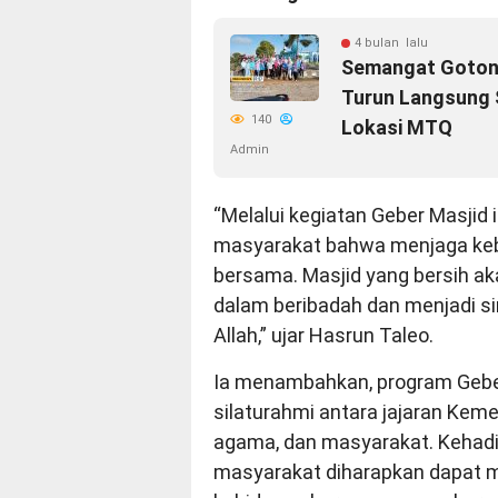
4 bulan lalu
Semangat Gotong
Turun Langsung 
140
Lokasi MTQ
Admin
“Melalui kegiatan Geber Masjid 
masyarakat bahwa menjaga keb
bersama. Masjid yang bersih 
dalam beribadah dan menjadi s
Allah,” ujar Hasrun Taleo.
Ia menambahkan, program Gebe
silaturahmi antara jajaran Kem
agama, dan masyarakat. Kehad
masyarakat diharapkan dapat