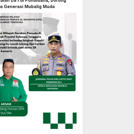
lan Da’i di Pondidaha, Dorong
ya Generasi Mubalig Muda