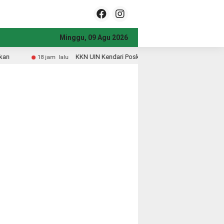
Minggu, 09 Agu 2026
 UIN Kendari Posko 30 Latih Warga Andepali Produksi POC dan VCO