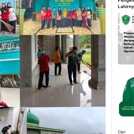
Pengena
Lahirn
Cari