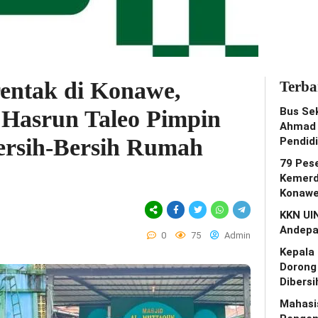
entak di Konawe,
Terba
Bus Se
Hasrun Taleo Pimpin
Ahmad 
ersih-Bersih Rumah
Pendid
79 Pes
Kemerd
Konawe
KKN UI
Andepa
0
75
Admin
Kepala
Dorong
Dibers
Mahasi