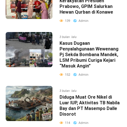
Kerakyatan Presiden
Prabowo, GPIM Salurkan
Hewan Qurban di Konawe
139
Admin
3 bulan lalu
Kasus Dugaan
Penyalahgunaan Wewenang
Pj Sekda Bombana Mandek,
LSM Pribumi Curiga Kejari
“Masuk Angin”
152
Admin
3 bulan lalu
Diduga Muat Ore Nikel di
Luar IUP, Aktivitas TB Nabila
Bay dan PT Masempo Dalle
Disorot
114
Admin