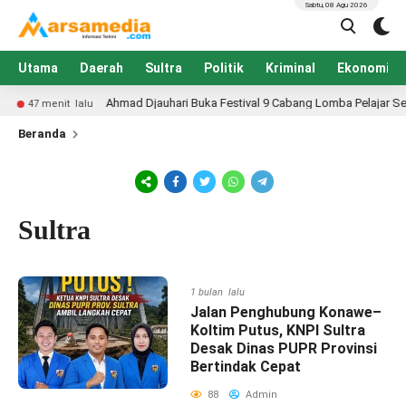
Sabtu, 08 Agu 2026
Utama
Daerah
Sultra
Politik
Kriminal
Ekonomi
Ahmad Djauhari Buka Festival 9 Cabang Lomba Pelajar Semarak H
menit lalu
Beranda
Sultra
1 bulan lalu
Jalan Penghubung Konawe–
Koltim Putus, KNPI Sultra
Desak Dinas PUPR Provinsi
Bertindak Cepat
88
Admin