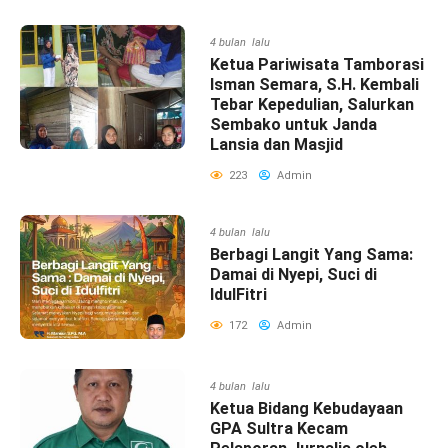
4 bulan lalu
Ketua Pariwisata Tamborasi
Isman Semara, S.H. Kembali
Tebar Kepedulian, Salurkan
Sembako untuk Janda
Lansia dan Masjid
223
Admin
4 bulan lalu
Berbagi Langit Yang Sama:
Damai di Nyepi, Suci di
IdulFitri
172
Admin
4 bulan lalu
Ketua Bidang Kebudayaan
GPA Sultra Kecam