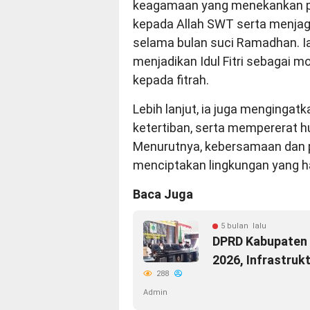
keagamaan yang menekankan p
kepada Allah SWT serta menjaga 
selama bulan suci Ramadhan. I
menjadikan Idul Fitri sebagai 
kepada fitrah.
Lebih lanjut, ia juga menginga
ketertiban, serta mempererat h
Menurutnya, kebersamaan dan 
menciptakan lingkungan yang h
Baca Juga
5 bulan lalu
DPRD Kabupaten 
2026, Infrastruk
288
Admin