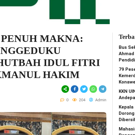
 PENUH MAKNA:
Terba
Bus Se
ONGGEDUKU
Ahmad 
UTBAH IDUL FITRI
Pendid
79 Pes
UKMANUL HAKIM
Kemerd
Konawe
KKN UI
Andepa
0
204
Admin
Kepala
Dorong
Dibers
Mahasi