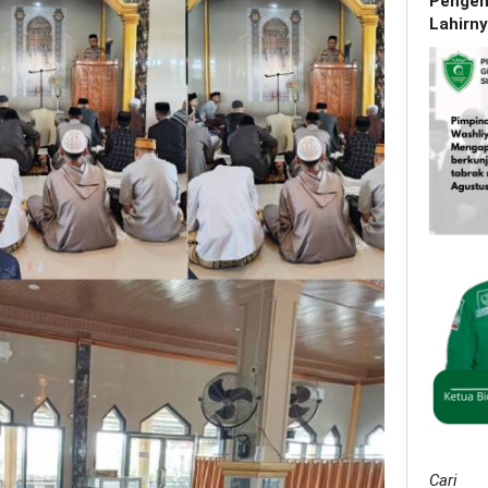
Pengena
Lahirn
Cari