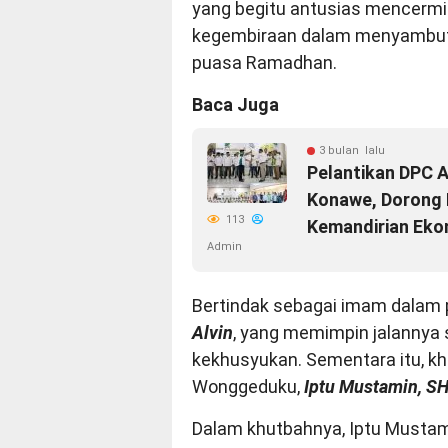
yang begitu antusias mencerm
kegembiraan dalam menyambut 
puasa Ramadhan.
Baca Juga
3 bulan lalu
Pelantikan DPC 
Konawe, Dorong
113
Kemandirian Eko
Admin
Bertindak sebagai imam dalam p
Alvin
, yang memimpin jalannya 
kekhusyukan. Sementara itu, khu
Wonggeduku,
Iptu Mustamin, SH
Dalam khutbahnya, Iptu Must