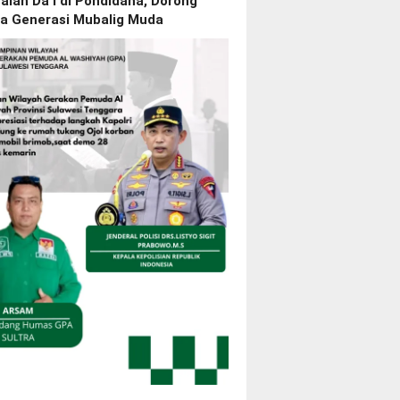
lan Da’i di Pondidaha, Dorong
ya Generasi Mubalig Muda