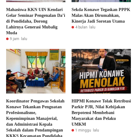
Mahasiswa KKN UIN Kendari
Sekda Konawe Tegaskan PPPK
Gelar Seminar Pengenalan Da’i
Malas Akan Dirumahkan,
di Pondidaha, Dorong
Kinerja Jadi Sorotan Utama
Lahirnya Generasi Mubalig
4 bulan lalu
Muda
9 jam lalu
Koordinator Pengawas Sekolah
HIPMI Konawe Tolak Retribusi
Konawe Tekankan Penguatan
Parkir PJR, Nilai Kebijakan
Profesionalisme,
Berpotensi Membebani
Kepemimpinan Manajerial,
Masyarakat dan Pelaku
dan Administrasi Kepala
UMKM
Sekolah dalam Pendampingan
1 minggu lalu
KKKS Kecamatan Pondidaha