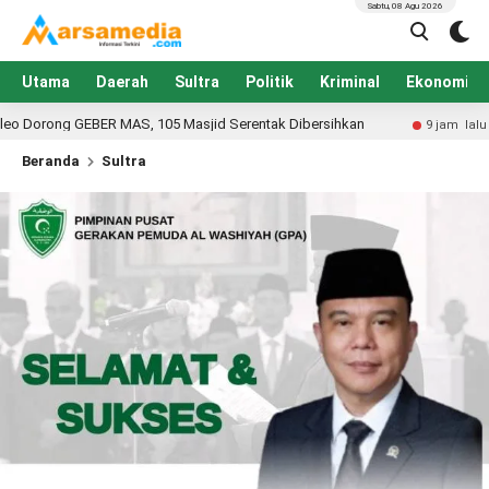
Sabtu, 08 Agu 2026
Utama
Daerah
Sultra
Politik
Kriminal
Ekonomi
 105 Masjid Serentak Dibersihkan
Mahasiswa KKN UIN K
9 jam lalu
Beranda
Sultra