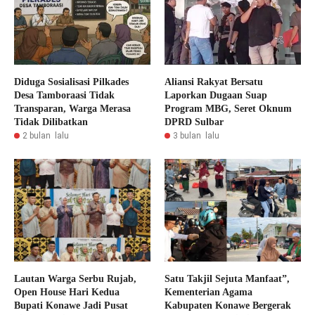
Diduga Sosialisasi Pilkades
Aliansi Rakyat Bersatu
Desa Tamboraasi Tidak
Laporkan Dugaan Suap
Transparan, Warga Merasa
Program MBG, Seret Oknum
Tidak Dilibatkan
DPRD Sulbar
2 bulan lalu
3 bulan lalu
Lautan Warga Serbu Rujab,
Satu Takjil Sejuta Manfaat”,
Open House Hari Kedua
Kementerian Agama
Bupati Konawe Jadi Pusat
Kabupaten Konawe Bergerak