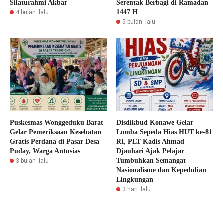
Silaturahmi Akbar
Serentak Berbagi di Ramadan
1447 H
4 bulan lalu
5 bulan lalu
Puskesmas Wonggeduku Barat
Disdikbud Konawe Gelar
Gelar Pemeriksaan Kesehatan
Lomba Sepeda Hias HUT ke-81
Gratis Perdana di Pasar Desa
RI, PLT Kadis Ahmad
Puday, Warga Antusias
Djauhari Ajak Pelajar
Tumbuhkan Semangat
3 bulan lalu
Nasionalisme dan Kepedulian
Lingkungan
3 hari lalu