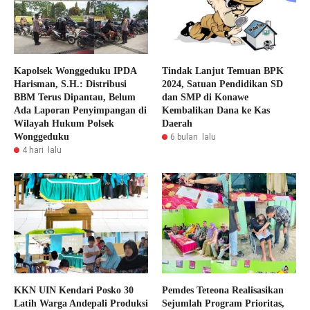
Kapolsek Wonggeduku IPDA
Tindak Lanjut Temuan BPK
Harisman, S.H.: Distribusi
2024, Satuan Pendidikan SD
BBM Terus Dipantau, Belum
dan SMP di Konawe
Ada Laporan Penyimpangan di
Kembalikan Dana ke Kas
Wilayah Hukum Polsek
Daerah
Wonggeduku
6 bulan lalu
4 hari lalu
KKN UIN Kendari Posko 30
Pemdes Teteona Realisasikan
Latih Warga Andepali Produksi
Sejumlah Program Prioritas,