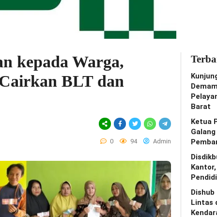
an kepada Warga,
Terba
Kunjun
 Cairkan BLT dan
Demam 
Pelaya
Barat
Ketua 
Galang
0
94
Admin
Pemban
Disdik
Kantor
Pendidi
Dishub
Lintas 
Kendar