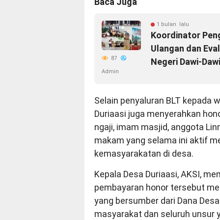
Baca Juga
1 bulan lalu
Koordinator Pen
Ulangan dan Eva
87
Negeri Dawi-Daw
Admin
Selain penyaluran BLT kepada 
Duriaasi juga menyerahkan hono
ngaji, imam masjid, anggota Li
makam yang selama ini aktif me
kemasyarakatan di desa.
Kepala Desa Duriaasi, AKSI, m
pembayaran honor tersebut me
yang bersumber dari Dana Desa
masyarakat dan seluruh unsur y