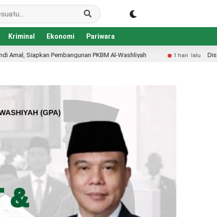
Kriminal
Ekonomi
Pariwara
Al-Washliyah
Disdikbud Konawe Berbenah dari Halaman K
1 hari lalu