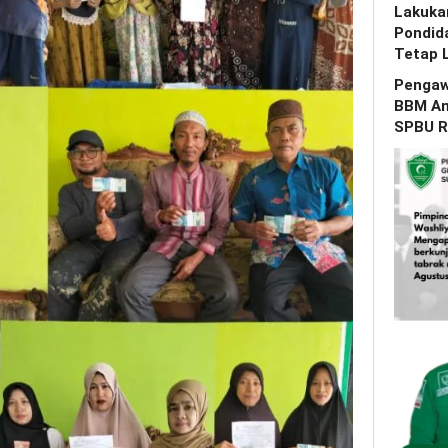
Lakuka
Pondid
Tetap 
Pengaw
BBM Am
SPBU R