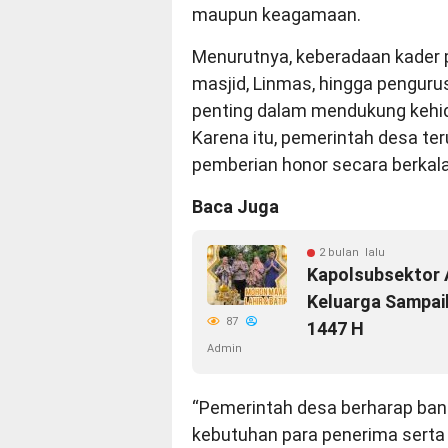
maupun keagamaan.
Menurutnya, keberadaan kader p
masjid, Linmas, hingga penguru
penting dalam mendukung kehid
Karena itu, pemerintah desa te
pemberian honor secara berkala
Baca Juga
2 bulan lalu
Kapolsubsektor 
Keluarga Sampai
87
1447 H
Admin
“Pemerintah desa berharap ban
kebutuhan para penerima sert