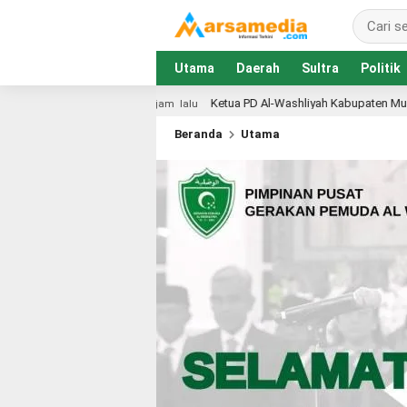
Utama
Daerah
Sultra
Politik
Ketua PD Al-Washliyah Kabupaten Muna Galang Dana Lewat Pundi Amal
lalu
Beranda
Utama