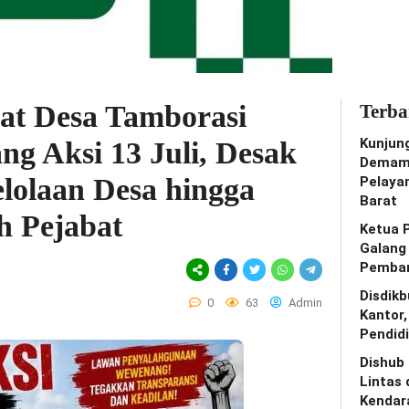
t Desa Tamborasi
Terba
Kunjun
g Aksi 13 Juli, Desak
Demam 
elolaan Desa hingga
Pelaya
Barat
h Pejabat
Ketua 
Galang
Pemban
Disdik
0
63
Admin
Kantor
Pendidi
Dishub
Lintas 
Kendar