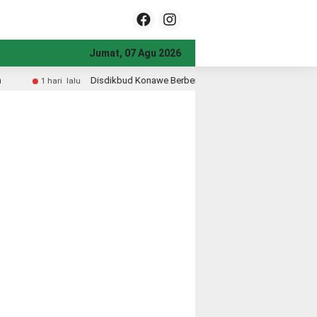
Jumat, 07 Agu 2026
onawe Berbenah dari Halaman Kantor, Wujudkan Pelayanan Prima dan Pendidik