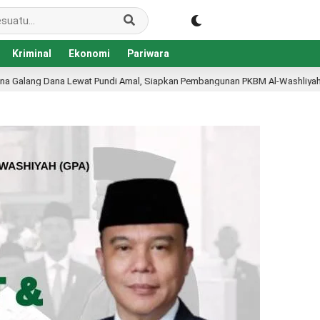
Kriminal
Ekonomi
Pariwara
, Siapkan Pembangunan PKBM Al-Washliyah
Disdikbud K
1 hari lalu