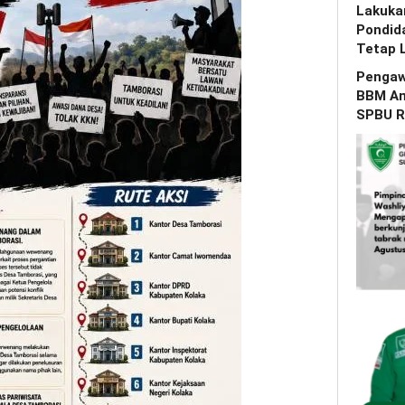
Lakuka
Pondid
Tetap 
Pengaw
BBM Am
SPBU R