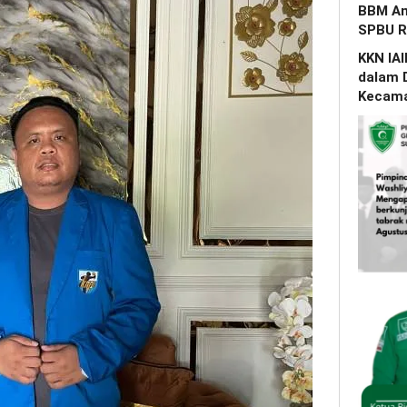
BBM Am
SPBU R
KKN IAI
dalam 
Kecama