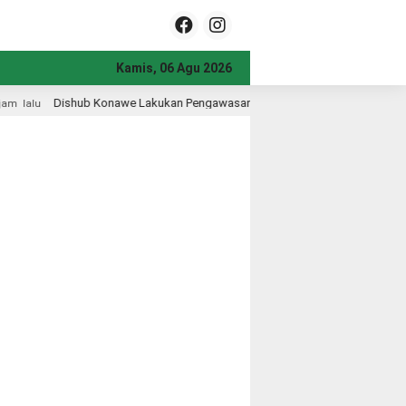
Kamis, 06 Agu 2026
ngawasan Lalu Lintas di SPBU Pondidaha, Pastikan Arus Kendaraan Tetap L