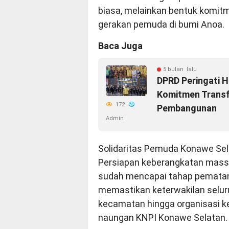
biasa, melainkan bentuk komit
gerakan pemuda di bumi Anoa.
Baca Juga
5 bulan lalu
DPRD Peringati 
Komitmen Transf
172
Pembangunan
Admin
Solidaritas Pemuda Konawe Sel
Persiapan keberangkatan massa
sudah mencapai tahap pematang
memastikan keterwakilan selur
kecamatan hingga organisasi 
naungan KNPI Konawe Selatan.