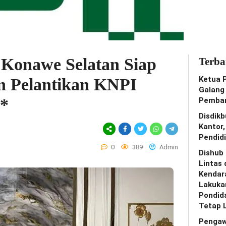
Konawe Selatan Siap
Terba
Ketua 
n Pelantikan KNPI
Galang
i*
Pemban
Disdik
Kantor
Pendidi
0
389
Admin
Dishub
Lintas 
Kendar
Lakuka
Pondid
Tetap 
Pengaw