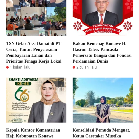
TSN Gelar Aksi Damai di PT
Kakan Kemenag Konawe H.
Ceria, Tuntut Penyelesaian
Hasrun Taleo: Pancasila
Pembayaran Lahan dan
Pemersatu Bangsa dan Fondasi
Prioritas Tenaga Kerja Lokal
Perdamaian Dunia
1 bulan lalu
2 bulan lalu
Kepala Kantor Kementerian
Konsolidasi Pemuda Menguat,
Haji Kabupaten Konawe
Ketua Caretaker Mustika