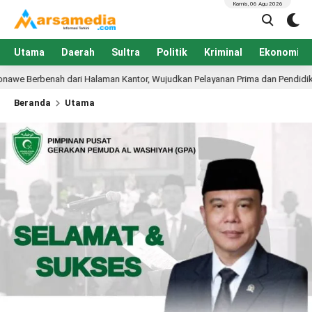
Kamis, 06 Agu 2026
Utama
Daerah
Sultra
Politik
Kriminal
Ekonomi
an Kantor, Wujudkan Pelayanan Prima dan Pendidikan Berkualitas
13
Beranda
Utama