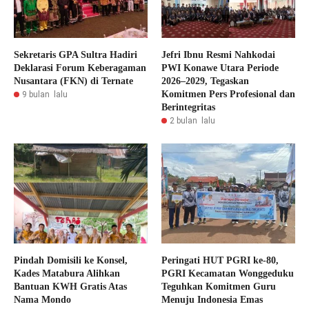
Sekretaris GPA Sultra Hadiri
Jefri Ibnu Resmi Nahkodai
Deklarasi Forum Keberagaman
PWI Konawe Utara Periode
Nusantara (FKN) di Ternate
2026–2029, Tegaskan
Komitmen Pers Profesional dan
9 bulan lalu
Berintegritas
2 bulan lalu
Pindah Domisili ke Konsel,
Peringati HUT PGRI ke-80,
Kades Matabura Alihkan
PGRI Kecamatan Wonggeduku
Bantuan KWH Gratis Atas
Teguhkan Komitmen Guru
Nama Mondo
Menuju Indonesia Emas