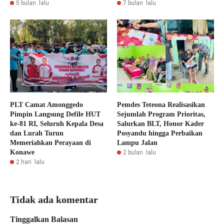
5 bulan lalu
7 bulan lalu
PLT Camat Amonggedo
Pemdes Teteona Realisasikan
Pimpin Langsung Defile HUT
Sejumlah Program Prioritas,
ke-81 RI, Seluruh Kepala Desa
Salurkan BLT, Honor Kader
dan Lurah Turun
Posyandu hingga Perbaikan
Memeriahkan Perayaan di
Lampu Jalan
Konawe
2 bulan lalu
2 hari lalu
Tidak ada komentar
Tinggalkan Balasan