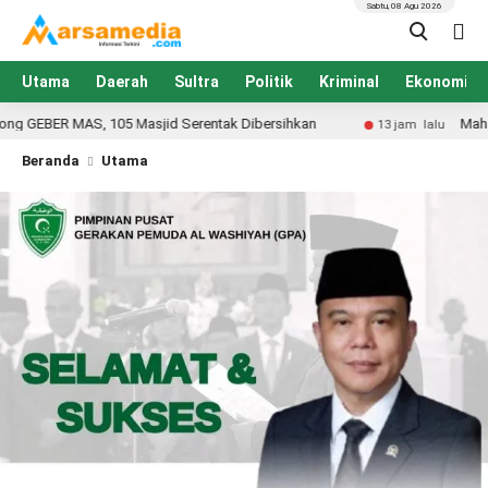
Sabtu, 08 Agu 2026
Utama
Daerah
Sultra
Politik
Kriminal
Ekonomi
5 Masjid Serentak Dibersihkan
Mahasiswa KKN UIN Ken
13 jam lalu
Beranda
Utama