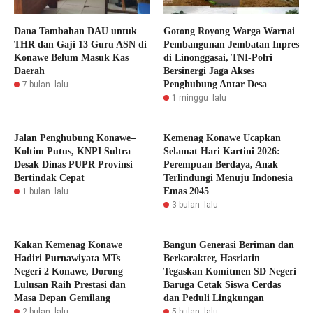
Dana Tambahan DAU untuk
Gotong Royong Warga Warnai
THR dan Gaji 13 Guru ASN di
Pembangunan Jembatan Inpres
Konawe Belum Masuk Kas
di Linonggasai, TNI-Polri
Daerah
Bersinergi Jaga Akses
Penghubung Antar Desa
7 bulan lalu
1 minggu lalu
Jalan Penghubung Konawe–
Kemenag Konawe Ucapkan
Koltim Putus, KNPI Sultra
Selamat Hari Kartini 2026:
Desak Dinas PUPR Provinsi
Perempuan Berdaya, Anak
Bertindak Cepat
Terlindungi Menuju Indonesia
Emas 2045
1 bulan lalu
3 bulan lalu
Kakan Kemenag Konawe
Bangun Generasi Beriman dan
Hadiri Purnawiyata MTs
Berkarakter, Hasriatin
Negeri 2 Konawe, Dorong
Tegaskan Komitmen SD Negeri
Lulusan Raih Prestasi dan
Baruga Cetak Siswa Cerdas
Masa Depan Gemilang
dan Peduli Lingkungan
2 bulan lalu
5 bulan lalu