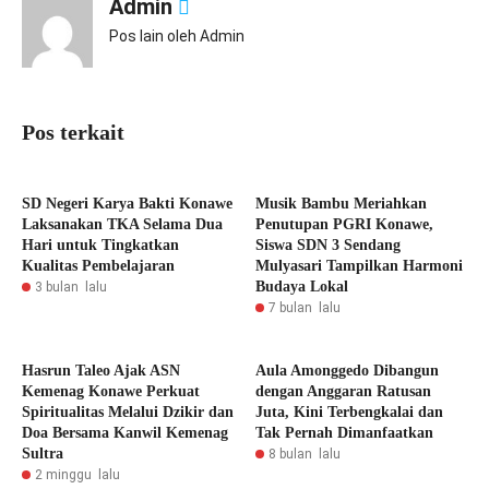
Admin
Pos lain oleh Admin
Pos terkait
SD Negeri Karya Bakti Konawe
Musik Bambu Meriahkan
Laksanakan TKA Selama Dua
Penutupan PGRI Konawe,
Hari untuk Tingkatkan
Siswa SDN 3 Sendang
Kualitas Pembelajaran
Mulyasari Tampilkan Harmoni
Budaya Lokal
3 bulan lalu
7 bulan lalu
Hasrun Taleo Ajak ASN
Aula Amonggedo Dibangun
Kemenag Konawe Perkuat
dengan Anggaran Ratusan
Spiritualitas Melalui Dzikir dan
Juta, Kini Terbengkalai dan
Doa Bersama Kanwil Kemenag
Tak Pernah Dimanfaatkan
Sultra
8 bulan lalu
2 minggu lalu