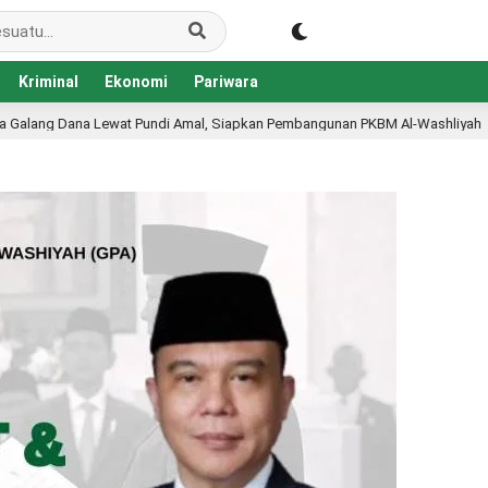
Kriminal
Ekonomi
Pariwara
, Siapkan Pembangunan PKBM Al-Washliyah
Disdikbud K
1 hari lalu