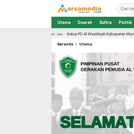
Utama
Daerah
Sultra
Politik
Ketua PD Al-Washliyah Kabupaten Muna Galang Dana Lewat Pundi Amal
lalu
Beranda
Utama