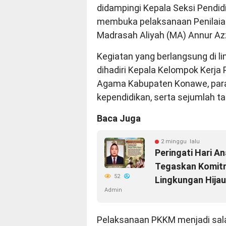
didampingi Kepala Seksi Pendid
membuka pelaksanaan Penilaian
Madrasah Aliyah (MA) Annur Az
Kegiatan yang berlangsung di l
dihadiri Kepala Kelompok Kerj
Agama Kabupaten Konawe, para
kependidikan, serta sejumlah t
Baca Juga
2 minggu lalu
Peringati Hari A
Tegaskan Komit
52
Lingkungan Hijau
Admin
Pelaksanaan PKKM menjadi sal