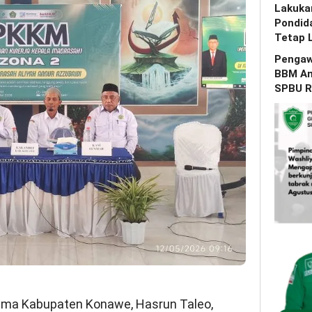
Lakuka
Pondid
Tetap 
Pengaw
BBM Am
SPBU R
ama Kabupaten Konawe, Hasrun Taleo,