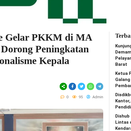
e Gelar PKKM di MA
Terba
Kunjun
 Dorong Peningkatan
Demam 
onalisme Kepala
Pelaya
Barat
Ketua 
Galang
Pemban
Disdik
0
95
Admin
Kantor
Pendidi
Dishub
Lintas 
Kendar