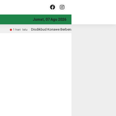
Jumat, 07 Agu 2026
onawe Berbenah dari Halaman Kantor, Wujudkan Pelayanan Prima dan Pendidik