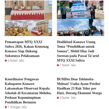
Pemantapan MTQ XXXI
Disdikbud Konawe Usung
Sultra 2026, Kakan Kemenag
Tema “Pendidikan untuk
Konawe Siap Dukung
Semua”, Mobil Hias Jadi
Suksesnya Pelaksanaan
Sorotan pada Pawai Ta’aruf
MTQ XXXI Sultra
2 bulan lalu
1 bulan lalu
Koordinator Pengawas
BUMDes Desa Tobimeita
Kabupaten Konawe
Melesat! Usaha Ayam Petelur
Laksanakan Observasi Kepala
Hasilkan 23 Rak Telur per
Sekolah di Kecamatan Meluhu,
Hari, Dorong Ekonomi Warga
Perkuat Kepemimpinan
3 bulan lalu
Pendidikan Bermutu
1 minggu lalu