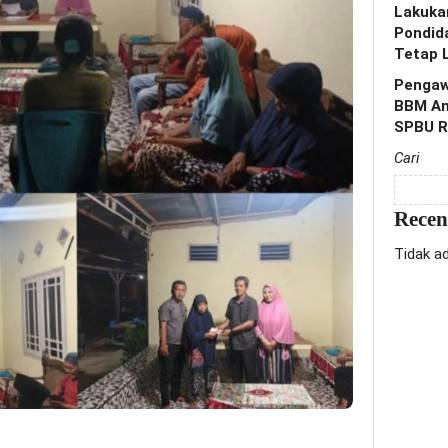
Lakuka
Pondid
Tetap 
Pengaw
BBM Am
SPBU R
Cari
Rece
Tidak a