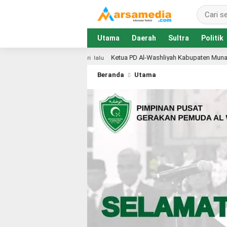
Utama
Daerah
Sultra
Politik
Ketua PD Al-Washliyah Kabupaten Muna Galang Dana Lewat Pundi Amal, 
u
Beranda
Utama