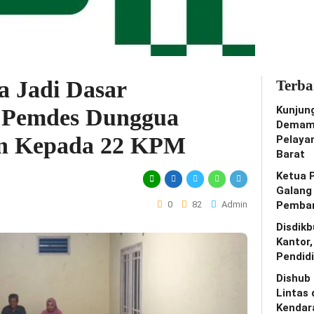
 Jadi Dasar
Terba
Kunjun
 Pemdes Dunggua
Demam 
an Kepada 22 KPM
Pelaya
Barat
Ketua 
Galang
0
82
Admin
Pemban
Disdik
Kantor
Pendidi
Dishub
Lintas 
Kendar