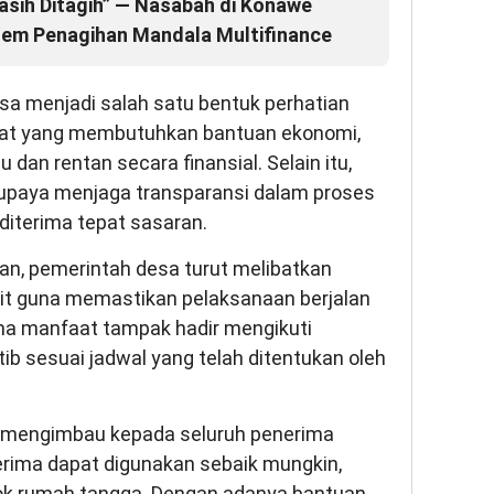
asih Ditagih” — Nasabah di Konawe
tem Penagihan Mandala Multifinance
sa menjadi salah satu bentuk perhatian
at yang membutuhkan bantuan ekonomi,
an rentan secara finansial. Selain itu,
rupaya menjaga transparansi dalam proses
diterima tepat sasaran.
an, pemerintah desa turut melibatkan
ait guna memastikan pelaksanaan berjalan
ima manfaat tampak hadir mengikuti
ib sesuai jadwal yang telah ditentukan oleh
 mengimbau kepada seluruh penerima
erima dapat digunakan sebaik mungkin,
ok rumah tangga. Dengan adanya bantuan