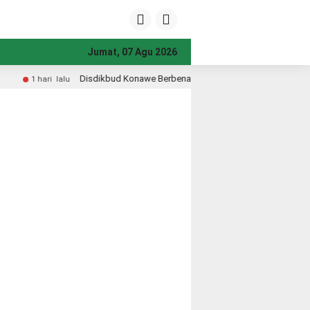
Jumat, 07 Agu 2026
awe Berbenah dari Halaman Kantor, Wujudkan Pelayanan Prima dan Pendidikan