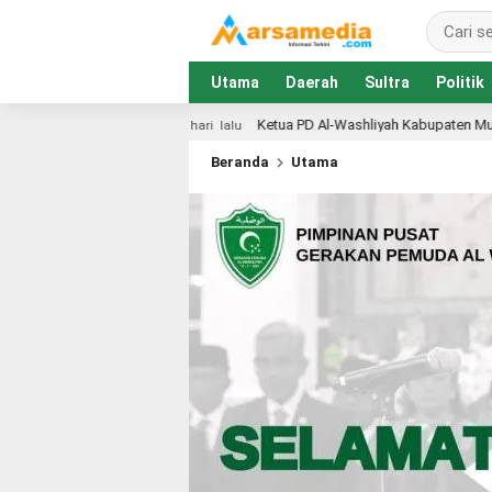
Utama
Daerah
Sultra
Politik
Ketua PD Al-Washliyah Kabupaten Muna Galang Dana Lewat Pundi Amal
lalu
Beranda
Utama