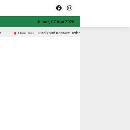
Jumat, 07 Agu 2026
onawe Berbenah dari Halaman Kantor, Wujudkan Pelayanan Prima dan Pendidik