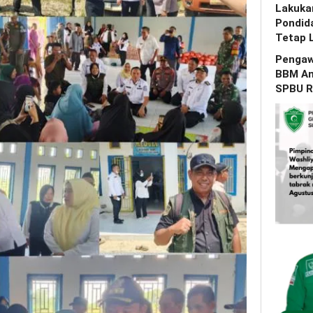
Lakuka
Pondid
Tetap 
Pengaw
BBM Am
SPBU R