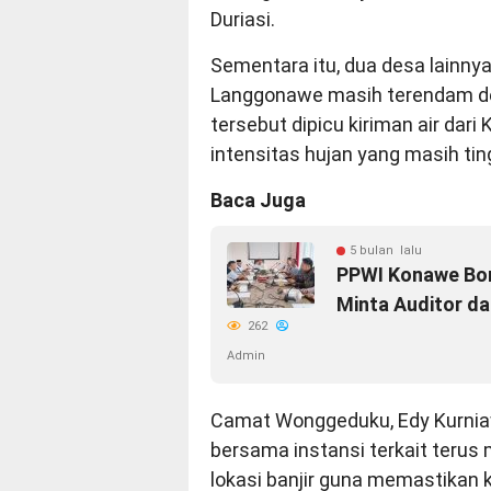
Duriasi.
Sementara itu, dua desa lainny
Langgonawe masih terendam deng
tersebut dipicu kiriman air dar
intensitas hujan yang masih ting
Baca Juga
5 bulan lalu
PPWI Konawe Bon
Minta Auditor d
262
Admin
Camat Wonggeduku, Edy Kurni
bersama instansi terkait teru
lokasi banjir guna memastikan