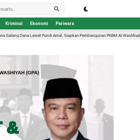
Kriminal
Ekonomi
Pariwara
, Siapkan Pembangunan PKBM Al-Washliyah
Disdikbud K
1 hari lalu