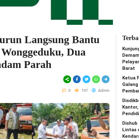
urun Langsung Bantu
Terba
Kunjun
i Wonggeduku, Dua
Demam 
ndam Parah
Pelaya
Barat
Ketua 
Galang
0
197
Admin
Pemban
Disdik
Kantor
Pendidi
Dishub
Lintas 
Kendar