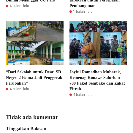
Dinilai Melanggar UU Pers
Birokrasi untuk Percepatan
Pembangunan
4 bulan lalu
1 bulan lalu
“Dari Sekolah untuk Desa: SD
Joyful Ramadhan Mubarak,
Negeri 2 Benua Jadi Penggerak
Kemenag Konawe Salurkan
Perubahan”
700 Paket Sembako dan Zakat
Fitrah
4 bulan lalu
4 bulan lalu
Tidak ada komentar
Tinggalkan Balasan