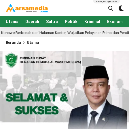
Kamis, 06 Agu 2026
Utama
Daerah
Sultra
Politik
Kriminal
Ekonomi
an Kantor, Wujudkan Pelayanan Prima dan Pendidikan Berkualitas
6 
Beranda
Utama