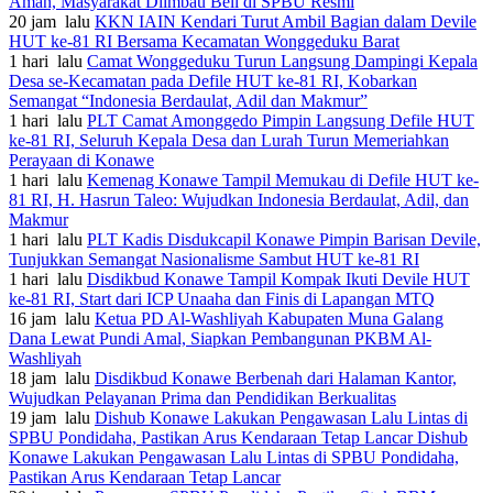
Aman, Masyarakat Diimbau Beli di SPBU Resmi
20 jam lalu
KKN IAIN Kendari Turut Ambil Bagian dalam Devile
HUT ke-81 RI Bersama Kecamatan Wonggeduku Barat
1 hari lalu
Camat Wonggeduku Turun Langsung Dampingi Kepala
Desa se-Kecamatan pada Defile HUT ke-81 RI, Kobarkan
Semangat “Indonesia Berdaulat, Adil dan Makmur”
1 hari lalu
PLT Camat Amonggedo Pimpin Langsung Defile HUT
ke-81 RI, Seluruh Kepala Desa dan Lurah Turun Memeriahkan
Perayaan di Konawe
1 hari lalu
Kemenag Konawe Tampil Memukau di Defile HUT ke-
81 RI, H. Hasrun Taleo: Wujudkan Indonesia Berdaulat, Adil, dan
Makmur
1 hari lalu
PLT Kadis Disdukcapil Konawe Pimpin Barisan Devile,
Tunjukkan Semangat Nasionalisme Sambut HUT ke-81 RI
1 hari lalu
Disdikbud Konawe Tampil Kompak Ikuti Devile HUT
ke-81 RI, Start dari ICP Unaaha dan Finis di Lapangan MTQ
16 jam lalu
Ketua PD Al-Washliyah Kabupaten Muna Galang
Dana Lewat Pundi Amal, Siapkan Pembangunan PKBM Al-
Washliyah
18 jam lalu
Disdikbud Konawe Berbenah dari Halaman Kantor,
Wujudkan Pelayanan Prima dan Pendidikan Berkualitas
19 jam lalu
Dishub Konawe Lakukan Pengawasan Lalu Lintas di
SPBU Pondidaha, Pastikan Arus Kendaraan Tetap Lancar Dishub
Konawe Lakukan Pengawasan Lalu Lintas di SPBU Pondidaha,
Pastikan Arus Kendaraan Tetap Lancar