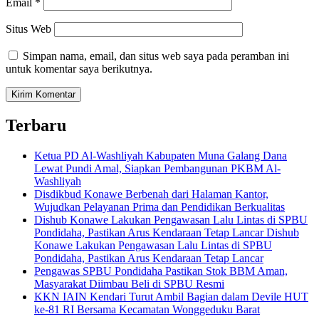
Email
*
Situs Web
Simpan nama, email, dan situs web saya pada peramban ini
untuk komentar saya berikutnya.
Terbaru
Ketua PD Al-Washliyah Kabupaten Muna Galang Dana
Lewat Pundi Amal, Siapkan Pembangunan PKBM Al-
Washliyah
Disdikbud Konawe Berbenah dari Halaman Kantor,
Wujudkan Pelayanan Prima dan Pendidikan Berkualitas
Dishub Konawe Lakukan Pengawasan Lalu Lintas di SPBU
Pondidaha, Pastikan Arus Kendaraan Tetap Lancar Dishub
Konawe Lakukan Pengawasan Lalu Lintas di SPBU
Pondidaha, Pastikan Arus Kendaraan Tetap Lancar
Pengawas SPBU Pondidaha Pastikan Stok BBM Aman,
Masyarakat Diimbau Beli di SPBU Resmi
KKN IAIN Kendari Turut Ambil Bagian dalam Devile HUT
ke-81 RI Bersama Kecamatan Wonggeduku Barat