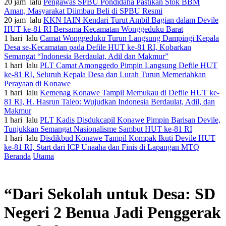
20 jam lalu
Pengawas SPBU Pondidaha Pastikan Stok BBM
Aman, Masyarakat Diimbau Beli di SPBU Resmi
20 jam lalu
KKN IAIN Kendari Turut Ambil Bagian dalam Devile
HUT ke-81 RI Bersama Kecamatan Wonggeduku Barat
1 hari lalu
Camat Wonggeduku Turun Langsung Dampingi Kepala
Desa se-Kecamatan pada Defile HUT ke-81 RI, Kobarkan
Semangat “Indonesia Berdaulat, Adil dan Makmur”
1 hari lalu
PLT Camat Amonggedo Pimpin Langsung Defile HUT
ke-81 RI, Seluruh Kepala Desa dan Lurah Turun Memeriahkan
Perayaan di Konawe
1 hari lalu
Kemenag Konawe Tampil Memukau di Defile HUT ke-
81 RI, H. Hasrun Taleo: Wujudkan Indonesia Berdaulat, Adil, dan
Makmur
1 hari lalu
PLT Kadis Disdukcapil Konawe Pimpin Barisan Devile,
Tunjukkan Semangat Nasionalisme Sambut HUT ke-81 RI
1 hari lalu
Disdikbud Konawe Tampil Kompak Ikuti Devile HUT
ke-81 RI, Start dari ICP Unaaha dan Finis di Lapangan MTQ
Beranda
Utama
“Dari Sekolah untuk Desa: SD
Negeri 2 Benua Jadi Penggerak