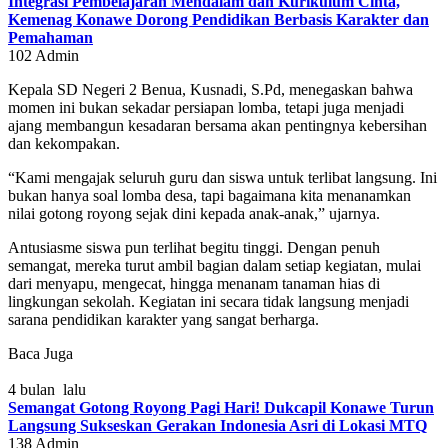
Integrasi Pembelajaran Mendalam dan Kurikulum Cinta,
Kemenag Konawe Dorong Pendidikan Berbasis Karakter dan
Pemahaman
102
Admin
Kepala SD Negeri 2 Benua, Kusnadi, S.Pd, menegaskan bahwa
momen ini bukan sekadar persiapan lomba, tetapi juga menjadi
ajang membangun kesadaran bersama akan pentingnya kebersihan
dan kekompakan.
“Kami mengajak seluruh guru dan siswa untuk terlibat langsung. Ini
bukan hanya soal lomba desa, tapi bagaimana kita menanamkan
nilai gotong royong sejak dini kepada anak-anak,” ujarnya.
Antusiasme siswa pun terlihat begitu tinggi. Dengan penuh
semangat, mereka turut ambil bagian dalam setiap kegiatan, mulai
dari menyapu, mengecat, hingga menanam tanaman hias di
lingkungan sekolah. Kegiatan ini secara tidak langsung menjadi
sarana pendidikan karakter yang sangat berharga.
Baca Juga
4 bulan lalu
Semangat Gotong Royong Pagi Hari! Dukcapil Konawe Turun
Langsung Sukseskan Gerakan Indonesia Asri di Lokasi MTQ
138
Admin