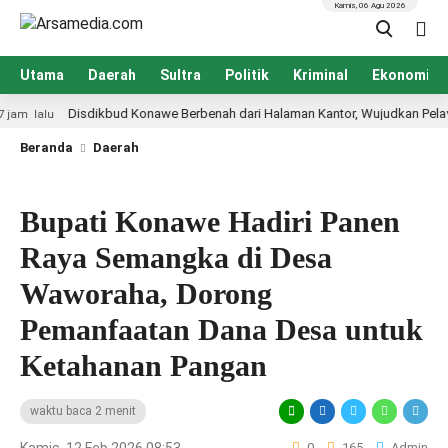
Kamis, 06 Agu 2026
Utama
Daerah
Sultra
Politik
Kriminal
Ekonomi
Disdikbud Konawe Berbenah dari Halaman Kantor, Wujudkan Pelayanan Prima
Beranda
Daerah
Bupati Konawe Hadiri Panen
Raya Semangka di Desa
Waworaha, Dorong
Pemanfaatan Dana Desa untuk
Ketahanan Pangan
waktu baca 2 menit
0
165
Admin