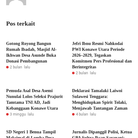
Pos terkait
Gotong Royong Bangun
Jefri Ibnu Resmi Nahkodai
Rumah Ibadah, Masjid Al-
PWI Konawe Utara Periode
Ikhwan Desa Asunde Buka
2026–2029, Tegaskan
Donasi Pembangunan
Komitmen Pers Profesional dan
Berintegritas
2 bulan lalu
2 bulan lalu
Pemuda Asal Desa Asemi
Deklarasi Tamalaki Laiwoi
Nunulai Lolos Seleksi Prajurit
Sulawesi Tenggara:
Tamtama TNI AD, Jadi
Menghidupkan Spirit Tolaki,
Kebanggaan Konawe Utara
Menjawab Tantangan Zaman
3 minggu lalu
4 bulan lalu
SD Negeri 1 Benua Tampil
Jurnalis Dipanggil Polisi, Ketua
Maksimal di Lomba Desa,
GPA Sultra Iksan Saranani: